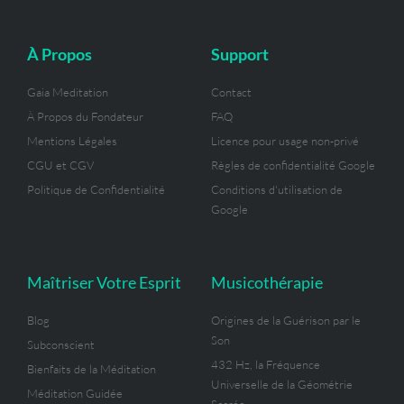
b
o
g
r
e
r
e
o
r
a
r
e
k
a
m
s
-
m
t
À Propos
Support
f
Gaia Meditation
Contact
À Propos du Fondateur
FAQ
Mentions Légales
Licence pour usage non-privé
CGU et CGV
Règles de confidentialité Google
Politique de Confidentialité
Conditions d'utilisation de
Google
Maîtriser Votre Esprit
Musicothérapie
Blog
Origines de la Guérison par le
Son
Subconscient
432 Hz, la Fréquence
Bienfaits de la Méditation
Universelle de la Géométrie
Méditation Guidée
Sacrée