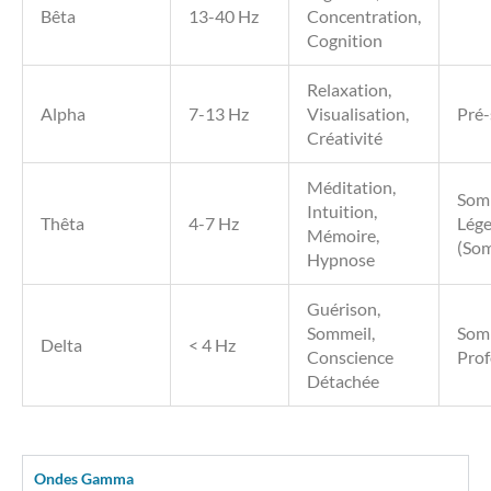
Bêta
13-40 Hz
Concentration,
Cognition
Relaxation,
Alpha
7-13 Hz
Visualisation,
Pré
Créativité
Méditation,
Som
Intuition,
Thêta
4-7 Hz
Lége
Mémoire,
(So
Hypnose
Guérison,
Sommeil,
Som
Delta
< 4 Hz
Conscience
Pro
Détachée
Ondes Gamma