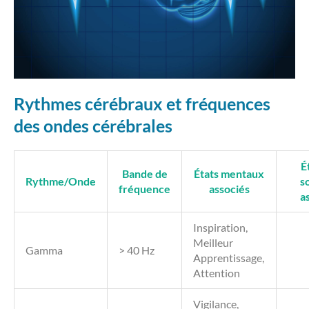
Rythmes cérébraux et fréquences
des ondes cérébrales
É
Bande de
États mentaux
Rythme/Onde
s
fréquence
associés
a
Inspiration,
Meilleur
Gamma
> 40 Hz
Apprentissage,
Attention
Vigilance,