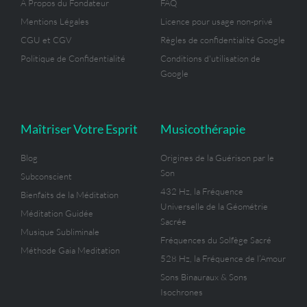
À Propos du Fondateur
FAQ
Mentions Légales
Licence pour usage non-privé
CGU et CGV
Règles de confidentialité Google
Politique de Confidentialité
Conditions d'utilisation de
Google
Maîtriser Votre Esprit
Musicothérapie
Blog
Origines de la Guérison par le
Son
Subconscient
432 Hz, la Fréquence
Bienfaits de la Méditation
Universelle de la Géométrie
Méditation Guidée
Sacrée
Musique Subliminale
Fréquences du Solfège Sacré
Méthode Gaia Meditation
528 Hz, la Fréquence de l’Amour
Sons Binauraux & Sons
Isochrones