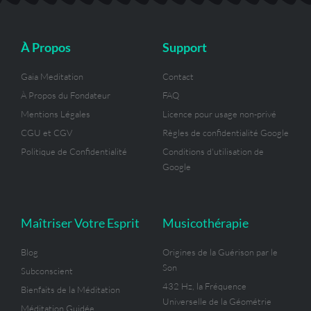
b
o
g
r
e
r
e
o
r
a
r
e
k
a
m
s
-
m
t
À Propos
Support
f
Gaia Meditation
Contact
À Propos du Fondateur
FAQ
Mentions Légales
Licence pour usage non-privé
CGU et CGV
Règles de confidentialité Google
Politique de Confidentialité
Conditions d'utilisation de
Google
Maîtriser Votre Esprit
Musicothérapie
Blog
Origines de la Guérison par le
Son
Subconscient
432 Hz, la Fréquence
Bienfaits de la Méditation
Universelle de la Géométrie
Méditation Guidée