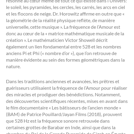
résonne au cœur même de tout ce qui existe dans l’Univers:
le soleil, les pyramides, les cercles, les carrés, les arcs en ciel
et les flocons de neige. Dr. Horowitz affirme en outre que «
la géométrie de la réalité physique reflète, de manière
universelle, cette musique ». La fréquence de l’Amour est
donc au cœur de la « matrice mathématique musicale de la
création ». Le mathématicien Victor Showell décrit
également un lien fondamental entre 528 et les nombres
anciens Pi et Phi (« nombre d’or »), que l’on retrouve de
manière évidente au sein des formes géométriques dans la
nature.
Dans les traditions anciennes et avancées, les prêtres et
guérisseurs utilisaient la fréquence de l’Amour pour réaliser
des miracles et prodiguer des bénédictions. Notamment,
des découvertes scientifiques récentes, mises en avant dans
le film documentaire « Les bâtisseurs de l’ancien monde »
(BAM) de Patrice Pouillard/Jayan Films (2018), prouvent
que 528 Hz est la fréquence sonore retrouvée dans
certaines grottes de Barabar en Inde, ainsi que dans la
chambre du Roi de la Grande Pyramide de Gizeh en Égypte.