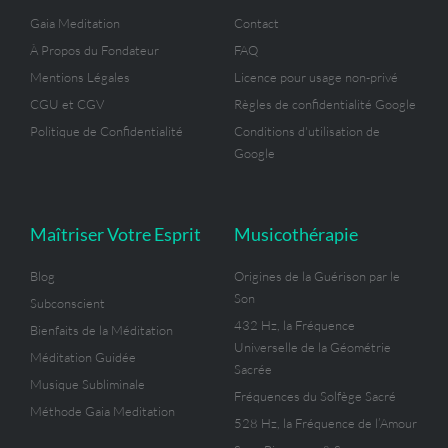
Gaia Meditation
Contact
À Propos du Fondateur
FAQ
Mentions Légales
Licence pour usage non-privé
CGU et CGV
Règles de confidentialité Google
Politique de Confidentialité
Conditions d'utilisation de
Google
Maîtriser Votre Esprit
Musicothérapie
Blog
Origines de la Guérison par le
Son
Subconscient
432 Hz, la Fréquence
Bienfaits de la Méditation
Universelle de la Géométrie
Méditation Guidée
Sacrée
Musique Subliminale
Fréquences du Solfège Sacré
Méthode Gaia Meditation
528 Hz, la Fréquence de l’Amour