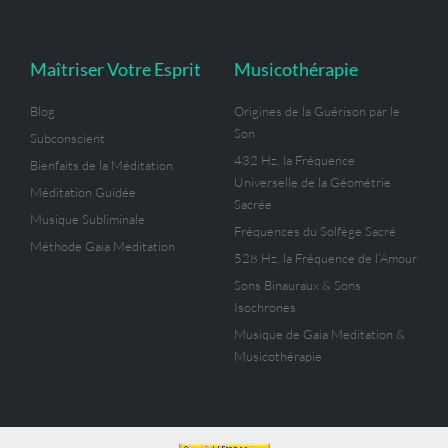
Maîtriser Votre Esprit
Musicothérapie
Blog
Origines de la Guérison par le
Son
Subconscient
432 Hz, la Fréquence
Bienfaits de la Méditation
Universelle de la Géométrie
Méditation Guidée
Sacrée
Musique Subliminale
Fréquences du Solfège Sacré
Méthode Gaia Meditation
528 Hz, la Fréquence de l’Amour
Sons Binauraux & Sons
Isochrones
Musique de Gaia Meditation &
Musicothérapie