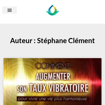
Auteur :
Stéphane Clément
Page
Page
Page
Page
Page