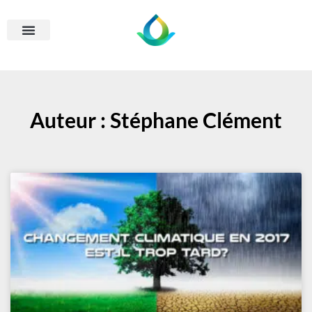
Auteur :
Stéphane Clément
Page
Page
Page
Page
Page