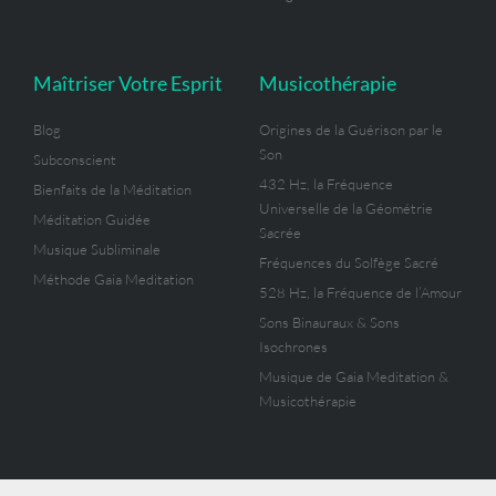
Maîtriser Votre Esprit
Musicothérapie
Blog
Origines de la Guérison par le
Son
Subconscient
432 Hz, la Fréquence
Bienfaits de la Méditation
Universelle de la Géométrie
Méditation Guidée
Sacrée
Musique Subliminale
Fréquences du Solfège Sacré
Méthode Gaia Meditation
528 Hz, la Fréquence de l’Amour
Sons Binauraux & Sons
Isochrones
Musique de Gaia Meditation &
Musicothérapie