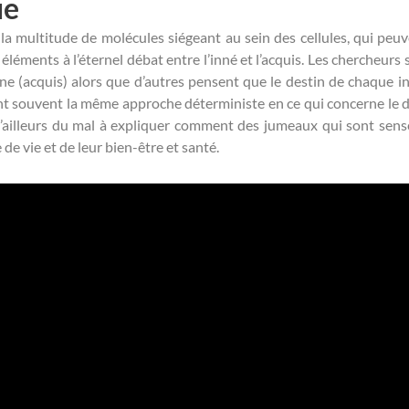
ue
 la multitude de molécules siégeant au sein des cellules, qui pe
éments à l’éternel débat entre l’inné et l’acquis. Les chercheurs s
 (acquis) alors que d’autres pensent que le destin de chaque ind
 ont souvent la même approche déterministe en ce qui concerne le d
t d’ailleurs du mal à expliquer comment des jumeaux qui sont sen
de vie et de leur bien-être et santé.