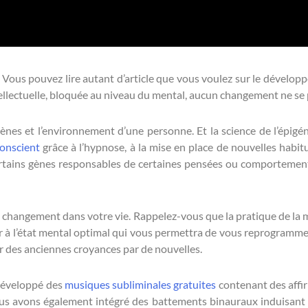
. Vous pouvez lire autant d’article que vous voulez sur le dévelo
llectuelle, bloquée au niveau du mental, aucun changement ne se 
gènes et l’environnement d’une personne. Et la science de l’épig
onscient
grâce à l’hypnose, à la mise en place de nouvelles habit
rtains gènes responsables de certaines pensées ou comportements.
 de changement dans votre vie. Rappelez-vous que la pratique de la
der à l’état mental optimal qui vous permettra de vous reprogrammer
 des anciennes croyances par de nouvelles.
développé des
musiques subliminales gratuites
contenant des affi
ous avons également intégré des battements binauraux induisant 