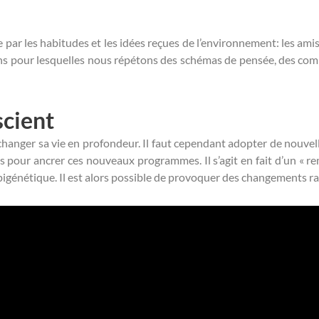
 par les habitudes et les idées reçues de l’environnement: les amis
sons pour lesquelles nous répétons des schémas de pensée, des co
cient
hanger sa vie en profondeur. Il faut cependant adopter de nouvell
ps pour ancrer ces nouveaux programmes. Il s’agit en fait d’un «
pigénétique. Il est alors possible de provoquer des changements ra