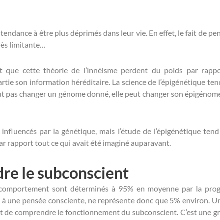
ndance à être plus déprimés dans leur vie. En effet, le fait de pen
rès limitante…
it que cette théorie de l’innéisme perdent du poids par rappor
ie son information héréditaire. La science de l’épigénétique tend
ut pas changer un génome donné, elle peut changer son épigénome,
nfluencés par la génétique, mais l’étude de l’épigénétique tend à
ar rapport tout ce qui avait été imaginé auparavant.
re le subconscient
on comportement sont déterminés à 95% en moyenne par la progr
et à une pensée consciente, ne représente donc que 5% environ. Une 
t de comprendre le fonctionnement du subconscient. C’est une g