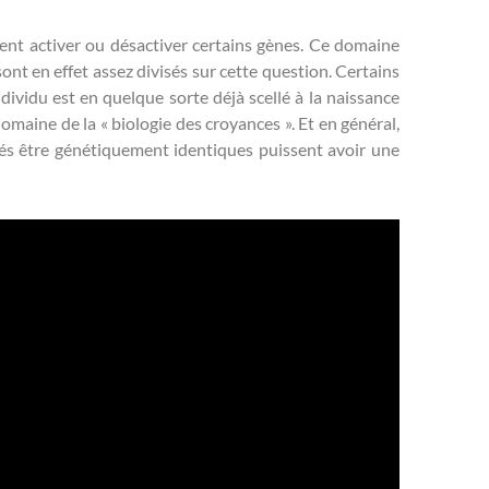
uvent activer ou désactiver certains gènes. Ce domaine
ont en effet assez divisés sur cette question. Certains
ividu est en quelque sorte déjà scellé à la naissance
omaine de la « biologie des croyances ». Et en général,
sés être génétiquement identiques puissent avoir une