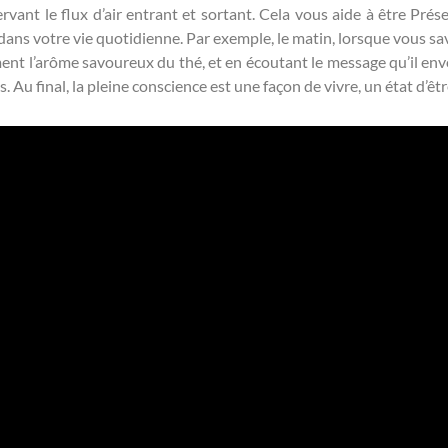
vant le flux d’air entrant et sortant. Cela vous aide à être Présen
if dans votre vie quotidienne. Par exemple, le matin, lorsque vous s
ent l’arôme savoureux du thé, et en écoutant le message qu’il envoi
 Au final, la pleine conscience est une façon de vivre, un état d’êtr