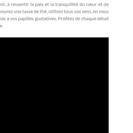
t, à ressentir la paix et la tranquillité du cœur et de
avourez une tasse de thé, utilisez tous vos sens, en vous
e à vos papilles gustatives. Profitez de chaque détail
e.