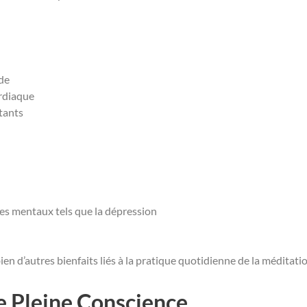
nde
ardiaque
itants
es mentaux tels que la dépression
bien d’autres bienfaits liés à la pratique quotidienne de la méditati
e Pleine Conscience