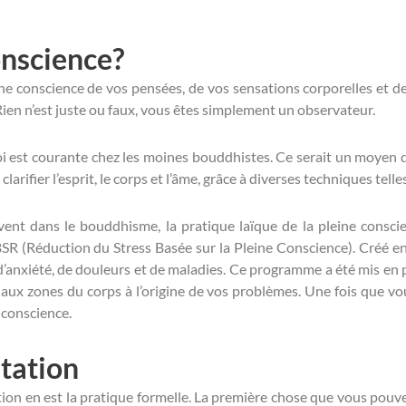
onscience?
une conscience de vos pensées, de vos sensations corporelles et 
 Rien n’est juste ou faux, vous êtes simplement un observateur.
i est courante chez les moines bouddhistes. Ce serait un moyen d’at
clarifier l’esprit, le corps et l’âme, grâce à diverses techniques tell
vent dans le bouddhisme, la pratique laïque de la pleine conscie
(Réduction du Stress Basée sur la Pleine Conscience). Créé en
 d’anxiété, de douleurs et de maladies. Ce programme a été mis en p
 aux zones du corps à l’origine de vos problèmes. Une fois que vo
e conscience.
tation
ation en est la pratique formelle. La première chose que vous po