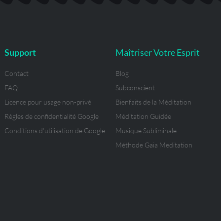
b
o
g
r
e
r
e
o
r
a
r
e
k
a
m
s
-
m
t
f
Support
Maîtriser Votre Esprit
Contact
Blog
FAQ
Subconscient
Licence pour usage non-privé
Bienfaits de la Méditation
Règles de confidentialité Google
Méditation Guidée
Conditions d'utilisation de Google
Musique Subliminale
Méthode Gaia Meditation