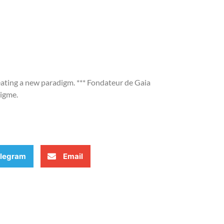
reating a new paradigm. *** Fondateur de Gaia
digme.
legram
Email