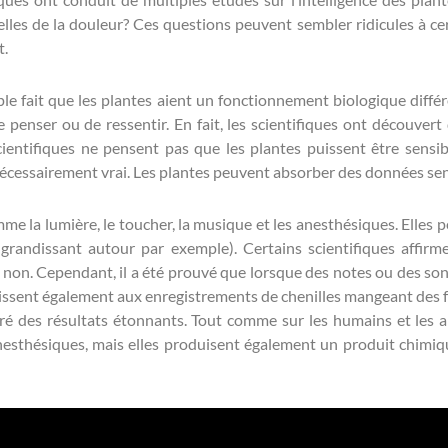
elles de la douleur? Ces questions peuvent sembler ridicules à ce
t.
e fait que les plantes aient un fonctionnement biologique diffé
de penser ou de ressentir. En fait, les scientifiques ont découvert
ientifiques ne pensent pas que les plantes puissent être sensib
nécessairement vrai. Les plantes peuvent absorber des données sens
e la lumière, le toucher, la musique et les anesthésiques. Elles pe
 grandissant autour par exemple). Certains scientifiques affi
u non. Cependant, il a été prouvé que lorsque des notes ou des sons
agissent également aux enregistrements de chenilles mangeant des fe
é des résultats étonnants. Tout comme sur les humains et les a
nesthésiques, mais elles produisent également un produit chimiq