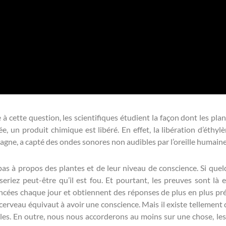
 à cette question, les scientifiques étudient la façon dont les pl
 un produit chimique est libéré. En effet, la libération d’éthylène
ne, a capté des ondes sonores non audibles par l’oreille humaine l
as à propos des plantes et de leur niveau de conscience. Si quel
seriez peut-être qu’il est fou. Et pourtant, les preuves sont là
vancées chaque jour et obtiennent des réponses de plus en plus p
n cerveau équivaut à avoir une conscience. Mais il existe tellement
bles. En outre, nous nous accorderons au moins sur une chose, 