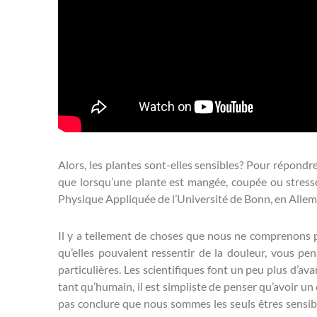
Alors, les plantes sont-elles sensibles? Pour répondre
que lorsqu’une plante est mangée, coupée ou stressée,
Physique Appliquée de l’Université de Bonn, en Allemag
Il y a tellement de choses que nous ne comprenons p
qu’elles pouvaient ressentir de la douleur, vous pen
particulières. Les scientifiques font un peu plus d’a
tant qu’humain, il est simpliste de penser qu’avoir u
pas conclure que nous sommes les seuls êtres sensi