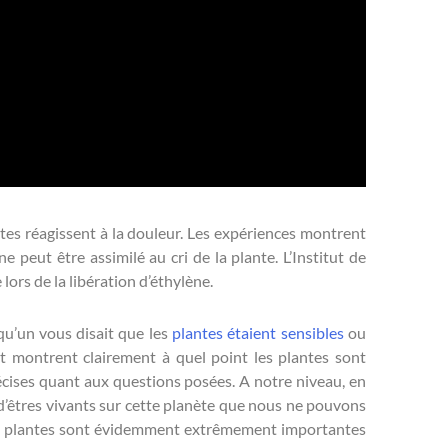
antes réagissent à la douleur. Les expériences montrent
 peut être assimilé au cri de la plante. L’Institut de
ors de la libération d’éthylène.
qu’un vous disait que les
plantes étaient sensibles
ou
 et montrent clairement à quel point les plantes sont
récises quant aux questions posées. A notre niveau, en
 d’êtres vivants sur cette planète que nous ne pouvons
les plantes sont évidemment extrêmement importantes