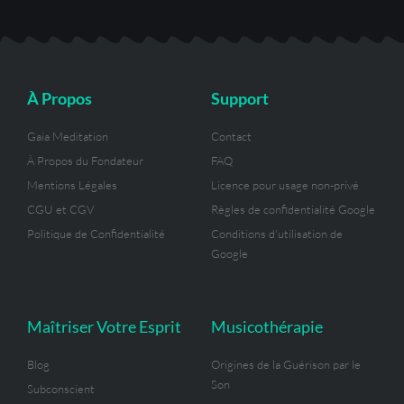
u
c
s
l
i
n
t
e
t
e
t
t
u
b
a
g
t
e
b
o
g
r
e
r
e
o
r
a
r
e
k
a
m
s
-
m
t
À Propos
Support
f
Gaia Meditation
Contact
À Propos du Fondateur
FAQ
Mentions Légales
Licence pour usage non-privé
CGU et CGV
Règles de confidentialité Google
Politique de Confidentialité
Conditions d'utilisation de
Google
Maîtriser Votre Esprit
Musicothérapie
Blog
Origines de la Guérison par le
Son
Subconscient