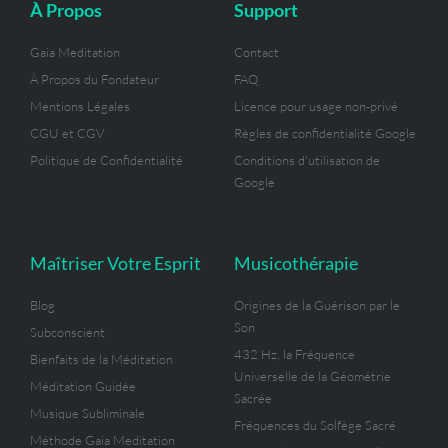
-
m
t
À Propos
Support
f
Gaia Meditation
Contact
À Propos du Fondateur
FAQ
Mentions Légales
Licence pour usage non-privé
CGU et CGV
Règles de confidentialité Google
Politique de Confidentialité
Conditions d'utilisation de
Google
Maîtriser Votre Esprit
Musicothérapie
Blog
Origines de la Guérison par le
Son
Subconscient
432 Hz, la Fréquence
Bienfaits de la Méditation
Universelle de la Géométrie
Méditation Guidée
Sacrée
Musique Subliminale
Fréquences du Solfège Sacré
Méthode Gaia Meditation