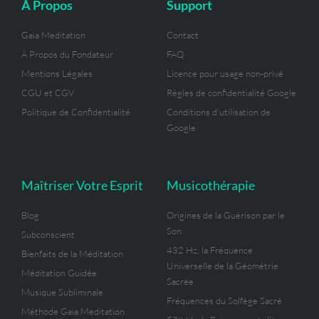
À Propos
Support
f
Gaia Meditation
Contact
À Propos du Fondateur
FAQ
Mentions Légales
Licence pour usage non-privé
CGU et CGV
Règles de confidentialité Google
Politique de Confidentialité
Conditions d'utilisation de
Google
Maîtriser Votre Esprit
Musicothérapie
Blog
Origines de la Guérison par le
Son
Subconscient
432 Hz, la Fréquence
Bienfaits de la Méditation
Universelle de la Géométrie
Méditation Guidée
Sacrée
Musique Subliminale
Fréquences du Solfège Sacré
Méthode Gaia Meditation