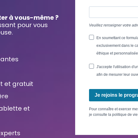
cter à vous-même ?
sant pour vous
Veuillez renseigner votre ad
euse.
En soumettant ce formula
exclusivement dans le c
éthique et personnalisée 
santes
J'accepte l'utilisation d'
afin de mesurer leur ouv
et gratuit
ère
Je rejoins le pro
ablette et
Pour connaître et exercer m
je consulte la politique de vi
xperts