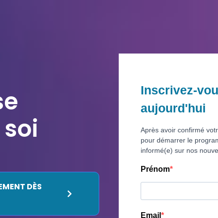
Inscrivez-vo
se
aujourd'hui
 soi
Après avoir confirmé votr
pour démarrer le progra
informé(e) sur nos nouve
Prénom
EMENT DÈS
Email