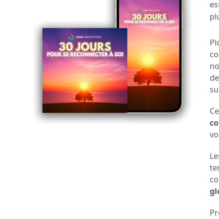
es
pl
Pl
co
no
d
su
Ce
co
vo
Le
te
co
gl
Pr