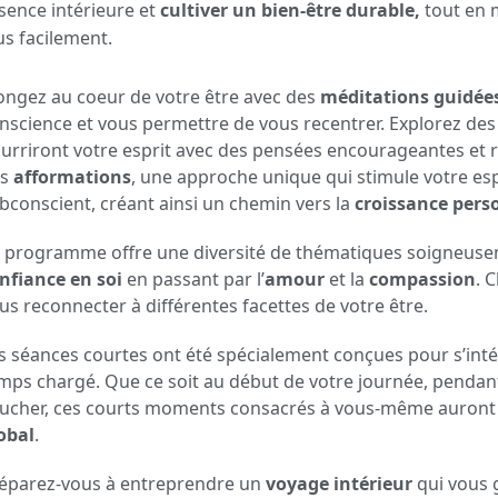
sence intérieure et
cultiver un bien-être durable,
tout en 
us facilement.
ongez au coeur de votre être avec des
méditations guidée
nscience et vous permettre de vous recentrer. Explorez de
urriront votre esprit avec des pensées encourageantes et 
es
afformations
, une approche unique qui stimule votre esp
bconscient, créant ainsi un chemin vers la
croissance pers
 programme offre une diversité de thématiques soigneusem
nfiance en soi
en passant par l’
amour
et la
compassion
. 
us reconnecter à différentes facettes de votre être.
s séances courtes ont été spécialement conçues pour s’in
mps chargé. Que ce soit au début de votre journée, pendan
ucher, ces courts moments consacrés à vous-même auront u
obal
.
éparez-vous à entreprendre un
voyage intérieur
qui vous 