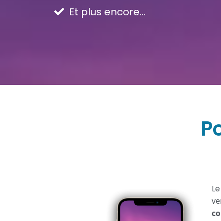
Et plus encore...
P
L
ve
co